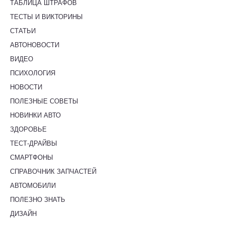
Реклама на сайте
admin@1gai.ru
Условия использования
Пользовательское соглашение
© 2008–2026. 1gai.ru. Первый информационно-
развлекательный журнал в России для жизни и обо всем, что
движется. Права на изображения и материалы принадлежат их
авторам.
16+
Разработка сайта —
BBBro бюро