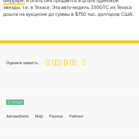
Феррари,
и опять она продается в штате одинокой
звезды, т.е. в Техасе. Эта авто-модель 330GTC из Техаса
дошла на аукционе до суммы в $750 тыс. долларов США.
100
1
2
3
4
5
Оцените новость:
СТАТЬИ
Автомобили
Мир
Разное
Рейтинг