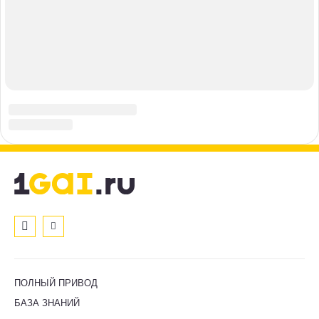
СТАТЬИ
АВТОНОВОСТИ
ВИДЕО
ПСИХОЛОГИЯ
НОВОСТИ
ПОЛЕЗНЫЕ СОВЕТЫ
НОВИНКИ АВТО
ЗДОРОВЬЕ
ТЕСТ-ДРАЙВЫ
СМАРТФОНЫ
СПРАВОЧНИК ЗАПЧАСТЕЙ
АВТОМОБИЛИ
ПОЛЕЗНО ЗНАТЬ
ДИЗАЙН
ПОЛЕЗНОЕ
Контакты