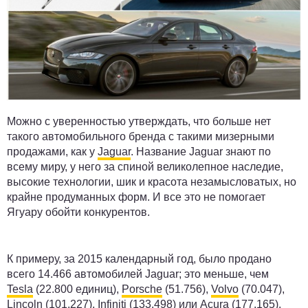
Можно с уверенностью утверждать, что больше нет
такого автомобильного бренда с такими мизерными
продажами, как у
Jaguar
. Название Jaguar знают по
всему миру, у него за спиной великолепное наследие,
высокие технологии, шик и красота незамысловатых, но
крайне продуманных форм. И все это не помогает
Ягуару обойти конкурентов.
К примеру, за 2015 календарный год, было продано
всего 14.466 автомобилей Jaguar; это меньше, чем
Tesla
(22.800 единиц),
Porsche
(51.756),
Volvo
(70.047),
Lincoln
(101.227),
Infiniti
(133.498) или
Acura
(177.165).