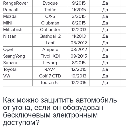
RangeRover
Evoque
9/2015
Да
Renault
Traffic
11/2015
Да
Mazda
CX-5
3/2015
Да
MINI
Clubman
8/2015
Да
Mitsubishi
Outlander
12/2013
Да
Nissan
Qashqai+2
11/2013
Да
Leaf
05/2012
Да
Opel
Ampera
03/2012
Да
SsangYong
Tivoli XDi
09/2015
Да
Subaru
Levorg
8/2015
Да
Toyota
RAV4
12/2015
Да
VW
Golf 7 GTD
10/2013
Да
Touran 5T
12/2015
Да
Как можно защитить автомобиль
от угона, если он оборудован
бесключевым электронным
доступом?