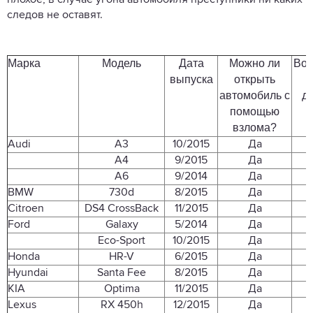
плохое, в случае угона автомобиля преступники ни каких
следов не оставят.
Марка
Модель
Дата
Можно ли
Воз
выпуска
открыть
з
автомобиль с
дв
помощью
взлома?
в
Audi
A3
10/2015
Да
A4
9/2015
Да
A6
9/2014
Да
BMW
730d
8/2015
Да
Citroen
DS4 CrossBack
11/2015
Да
Ford
Galaxy
5/2014
Да
Eco-Sport
10/2015
Да
Honda
HR-V
6/2015
Да
Hyundai
Santa Fee
8/2015
Да
KIA
Optima
11/2015
Да
Lexus
RX 450h
12/2015
Да