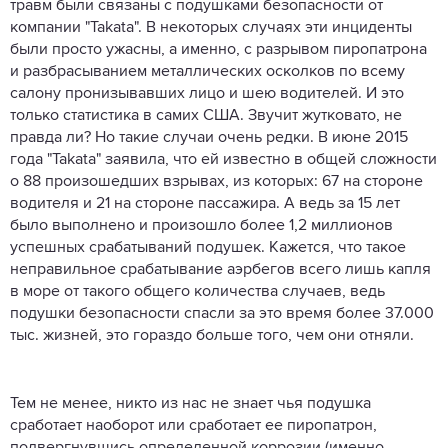
травм были связаны с подушками безопасности от
компании "Takata". В некоторых случаях эти инциденты
были просто ужасны, а именно, с разрывом пиропатрона
и разбрасыванием металлических осколков по всему
салону пронизывавших лицо и шею водителей. И это
только статистика в самих США. Звучит жутковато, не
правда ли? Но такие случаи очень редки. В июне 2015
года "Takata" заявила, что ей известно в общей сложности
о 88 произошедших взрывах, из которых: 67 на стороне
водителя и 21 на стороне пассажира. А ведь за 15 лет
было выполнено и произошло более 1,2 миллионов
успешных срабатываний подушек. Кажется, что такое
неправильное срабатывание аэрбегов всего лишь капля
в море от такого общего количества случаев, ведь
подушки безопасности спасли за это время более 37.000
тыс. жизней, это гораздо больше того, чем они отняли.
Тем не менее, никто из нас не знает чья подушка
сработает наоборот или сработает ее пиропатрон,
подвергнувшись определенной коррозии (именно