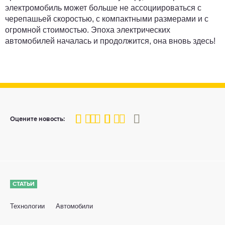
электромобиль может больше не ассоциироваться с
черепашьей скоростью, с компактными размерами и с
огромной стоимостью. Эпоха электрических
автомобилей началась и продолжится, она вновь здесь!
80
1
2
3
4
5
Оцените новость:
СТАТЬИ
Технологии
Автомобили