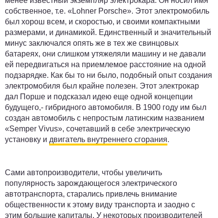
менее известный экземпляр электрокара. Он носил имя
собственное, т.е. «Lohner Porsche». Этот электромобиль
был хорош всем, и скоростью, и своими компактными
размерами, и динамикой. Единственный и значительный
минус заключался опять же в тех же свинцовых
батареях, они слишком утяжеляли машину и не давали
ей передвигаться на приемлемое расстояние на одной
подзарядке. Как бы то ни было, подобный опыт создания
электромобиля был крайне полезен. Этот электрокар
дал Порше и подсказал идею еще одной концепции
будущего,- гибридного автомобиля. В 1900 году им был
создан автомобиль с непростым латинским названием
«Semper Vivus», сочетавший в себе электрическую
установку и
двигатель внутреннего сгорания
.
Сами автопроизводители, чтобы увеличить
популярность зарождающегося электрического
автотранспорта, старались привлечь внимание
общественности к этому виду транспорта и заодно с
этим большие капиталы. У некоторых производителей