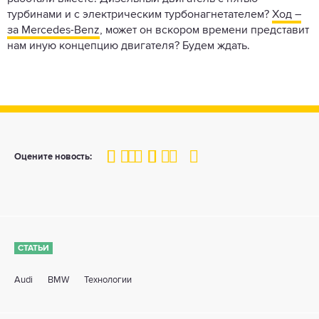
турбинами и с электрическим турбонагнетателем?
Ход –
за Mercedes-Benz
, может он вскором времени представит
нам иную концепцию двигателя? Будем ждать.
100
1
2
3
4
5
Оцените новость:
СТАТЬИ
Audi
BMW
Технологии