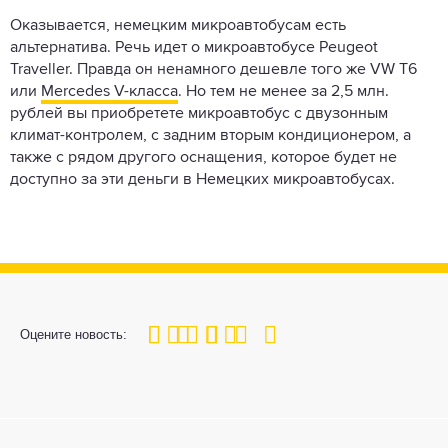
Оказывается, немецким микроавтобусам есть
альтернатива. Речь идет о микроавтобусе Peugeot
Traveller. Правда он ненамного дешевле того же VW T6
или
Mercedes V-класса
. Но тем не менее за 2,5 млн.
рублей вы приобретете микроавтобус с двузонным
климат-контролем, с задним вторым кондиционером, а
также с рядом другого оснащения, которое будет не
доступно за эти деньги в Немецких микроавтобусах.
100
1
2
3
4
5
Оцените новость: