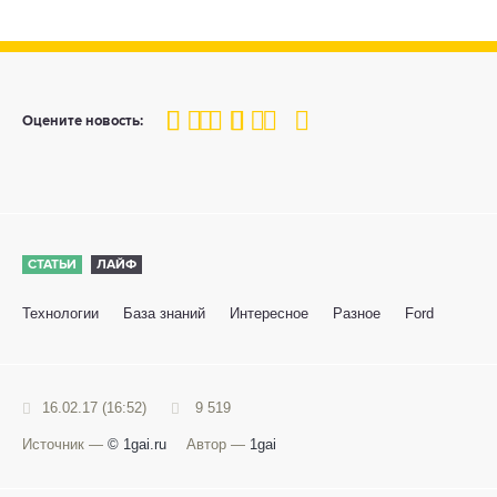
100
1
2
3
4
5
Оцените новость:
СТАТЬИ
ЛАЙФ
Технологии
База знаний
Интересное
Разное
Ford
16.02.17 (16:52)
9 519
Источник —
© 1gai.ru
Автор —
1gai