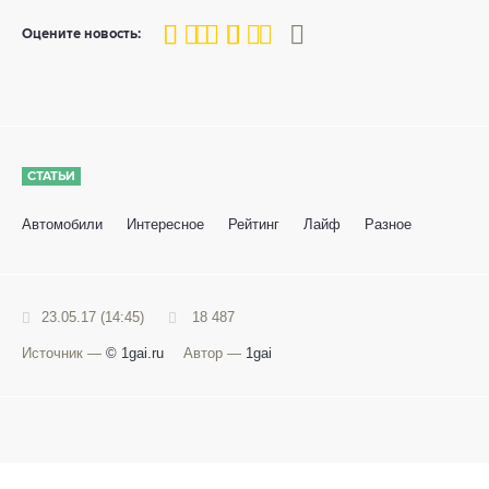
80
1
2
3
4
5
Оцените новость:
СТАТЬИ
Автомобили
Интересное
Рейтинг
Лайф
Разное
23.05.17 (14:45)
18 487
Источник —
© 1gai.ru
Автор —
1gai