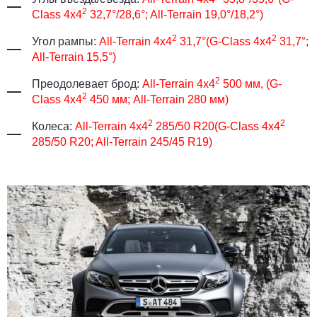
2
Class 4x4
32,7°/28,6°; All-Terrain 19,0°/18,2°)
2
2
Угол рампы:
All-Terrain 4x4
31,7°(G-Class 4x4
31,7°;
All-Terrain 15,5°)
2
Преодолевает брод:
All-Terrain 4x4
500 мм, (G-
2
Class 4x4
450 мм; All-Terrain 280 мм)
2
2
Колеса:
All-Terrain 4x4
285/50 R20(G-Class 4x4
285/50 R20; All-Terrain 245/45 R19)