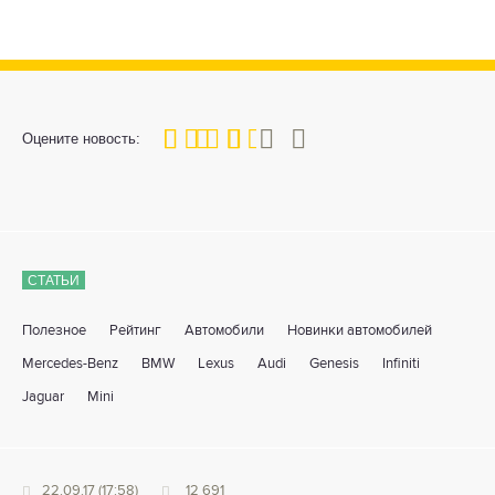
60
1
2
3
4
5
Оцените новость:
СТАТЬИ
Полезное
Рейтинг
Автомобили
Новинки автомобилей
Mercedes-Benz
BMW
Lexus
Audi
Genesis
Infiniti
Jaguar
Mini
22.09.17 (17:58)
12 691