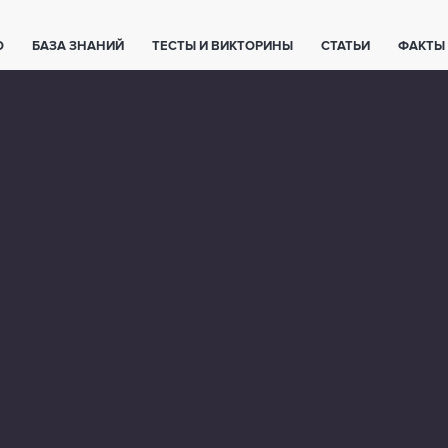
О
БАЗА ЗНАНИЙ
ТЕСТЫ И ВИКТОРИНЫ
СТАТЬИ
ФАКТЫ
ЕТЫ
ЖИВОТНЫЕ
ПОЛЕЗНО ЗНАТЬ
ЗАКОНОДАТЕЛЬСТВО
НОЛОГИИ