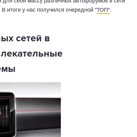
 для себя массу различных автофорумов в сети
. В итоге у нас получился очередной "
ТОП"
.
ых сетей в
влекательные
емы