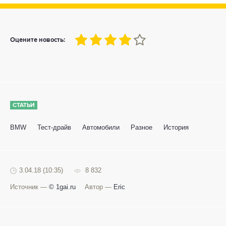
80
1
2
3
4
5
Оцените новость:
СТАТЬИ
BMW
Тест-драйв
Автомобили
Разное
История
3.04.18 (10:35)
8 832
Источник —
© 1gai.ru
Автор —
Eric