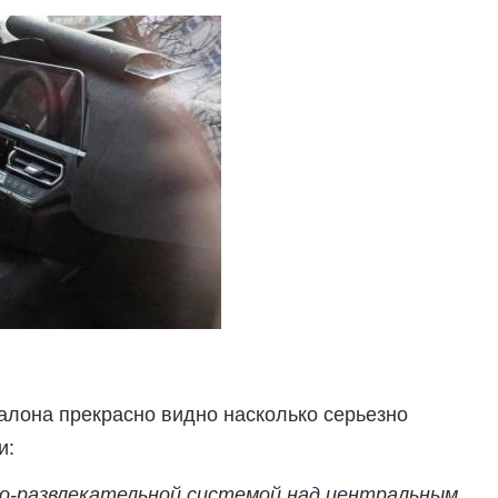
алона прекрасно видно насколько серьезно
и:
о-развлекательной системой над центральным