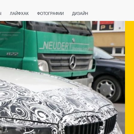
Ы
ЛАЙФХАК
ФОТОГРАФИИ
ДИЗАЙН
ВАЖНО ЗНАТЬ
СПОРТ
СМАРТФОНЫ
ПОЛЕЗНОЕ