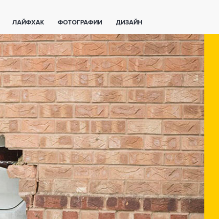
ЛАЙФХАК
ФОТОГРАФИИ
ДИЗАЙН
ВАЖНО ЗНАТЬ
СПОРТ
СМАРТФОНЫ
ПОЛЕЗНОЕ