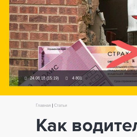
24.08.18 (15:19)
4 801
Главная
|
Статьи
Как водите