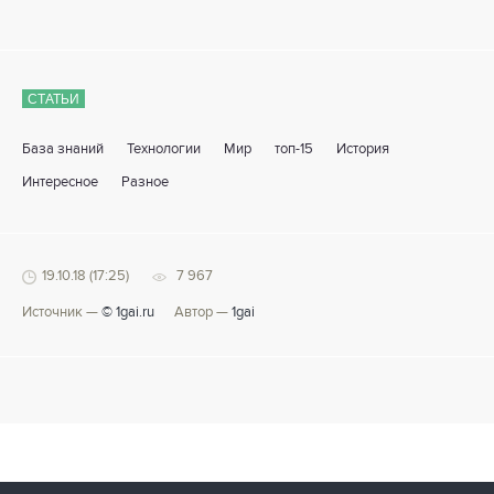
СТАТЬИ
База знаний
Технологии
Мир
топ-15
История
Интересное
Разное
19.10.18 (17:25)
7 967
Источник —
© 1gai.ru
Автор —
1gai