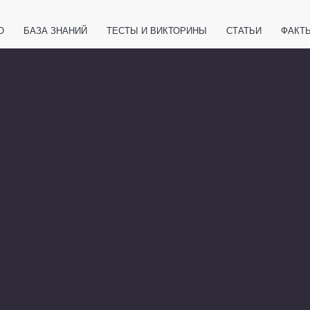
О
БАЗА ЗНАНИЙ
ТЕСТЫ И ВИКТОРИНЫ
СТАТЬИ
ФАКТ
ЕТЫ
ЖИВОТНЫЕ
ПОЛЕЗНО ЗНАТЬ
ЗАКОНОДАТЕЛЬСТВО
НОЛОГИИ