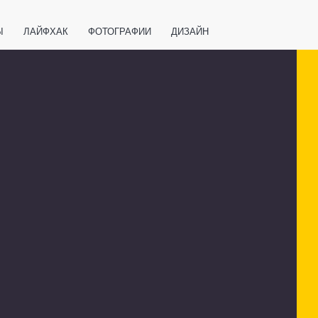
Ы
ЛАЙФХАК
ФОТОГРАФИИ
ДИЗАЙН
ВАЖНО ЗНАТЬ
СПОРТ
СМАРТФОНЫ
ПОЛЕЗНОЕ