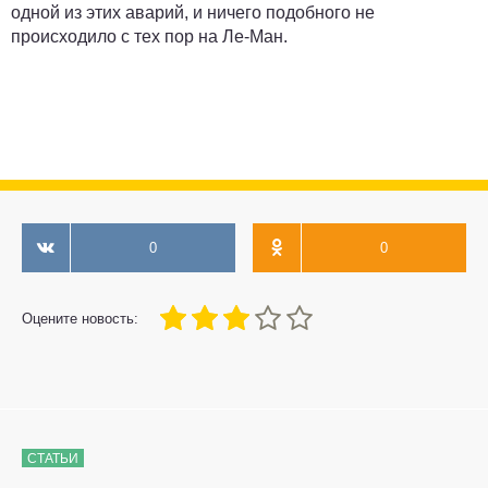
одной из этих аварий, и ничего подобного не
происходило с тех пор на Ле-Ман.
0
0
60
1
2
3
4
5
Оцените новость:
СТАТЬИ