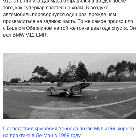
911 GT1 Янника Далмаса отправился в воздух после
того, как суперкар взлетел на холм. В воздухе
автомобиль перевернулся один раз, прежде чем
приземлиться на заднюю часть. То же самое произошло
с Биллом Оберлином на той же гонке два года спустя. Он
вел BMW V12 LMR.
Последствия крушения Уэббера возле Мульсейн корнер
на практике в Ле-Ман в 1999 году