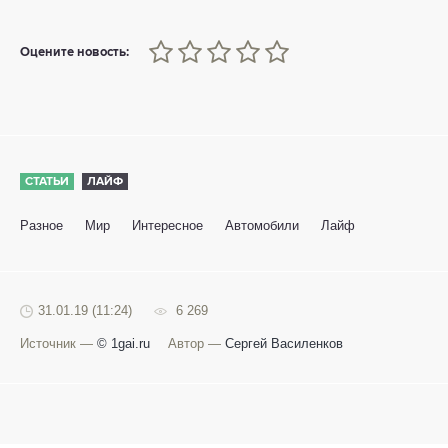
0
1
2
3
4
5
Оцените новость:
СТАТЬИ
ЛАЙФ
Разное
Мир
Интересное
Автомобили
Лайф
31.01.19 (11:24)
6 269
Источник —
© 1gai.ru
Автор —
Сергей Василенков