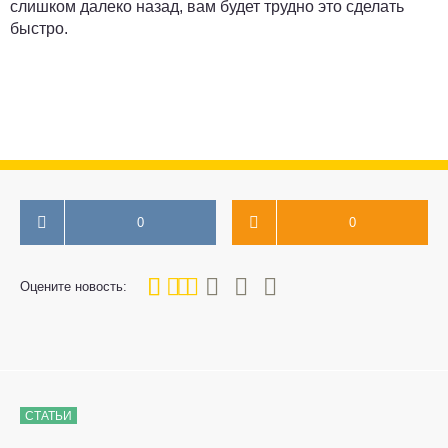
слишком далеко назад, вам будет трудно это сделать
быстро.
0
0
40
1
2
3
4
5
Оцените новость:
СТАТЬИ