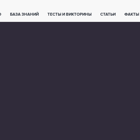
О
БАЗА ЗНАНИЙ
ТЕСТЫ И ВИКТОРИНЫ
СТАТЬИ
ФАКТЫ
ЕТЫ
ЖИВОТНЫЕ
ПОЛЕЗНО ЗНАТЬ
ЗАКОНОДАТЕЛЬСТВО
НОЛОГИИ