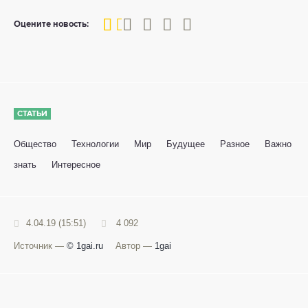
20
1
2
3
4
5
Оцените новость:
СТАТЬИ
Общество
Технологии
Мир
Будущее
Разное
Важно
знать
Интересное
4.04.19 (15:51)
4 092
Источник —
© 1gai.ru
Автор —
1gai