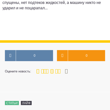
спущены, нет подтеков жидкостей, а машину никто не
ударил и не поцарапал...
0
0
80
1
2
3
4
5
Оцените новость:
СТАТЬИ
ЛАЙФ