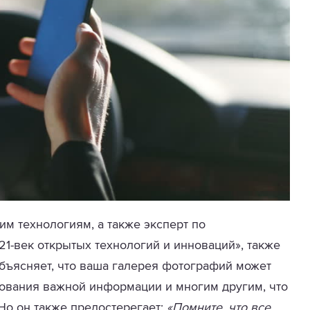
им технологиям, а также эксперт по
1-век открытых технологий и инноваций», также
объясняет, что ваша галерея фотографий может
рования важной информации и многим другим, что
Но он также предостерегает:
«Помните, что все,