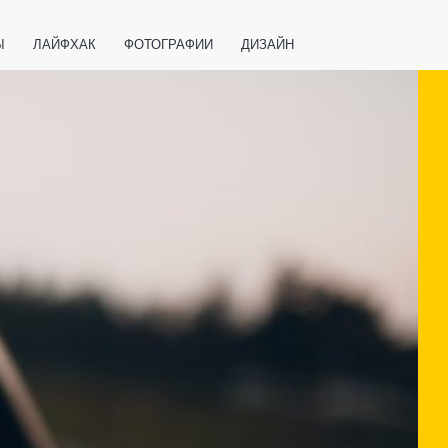
Ы
ЛАЙФХАК
ФОТОГРАФИИ
ДИЗАЙН
ВАЖНО ЗНАТЬ
СПОРТ
СМАРТФОНЫ
ПОЛЕЗНОЕ