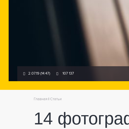
2.07.19 (14:47)
107 137
Главная
|
Статьи
14 фотогра