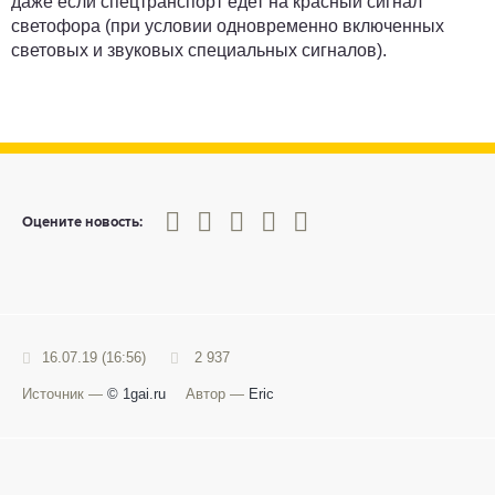
даже если спецтранспорт едет на красный сигнал
светофора (при условии одновременно включенных
световых и звуковых специальных сигналов).
0
1
2
3
4
5
Оцените новость:
16.07.19 (16:56)
2 937
Источник —
© 1gai.ru
Автор —
Eric