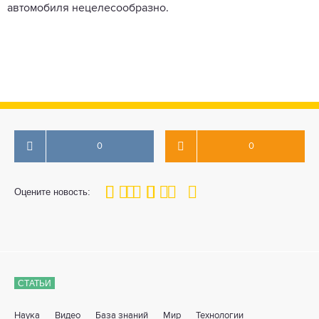
автомобиля нецелесообразно.
0
0
100
1
2
3
4
5
Оцените новость:
СТАТЬИ
Наука
Видео
База знаний
Мир
Технологии