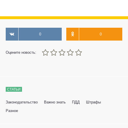
0
0
0
1
2
3
4
5
Оцените новость:
СТАТЬИ
Законодательство
Важно знать
ПДД
Штрафы
Разное