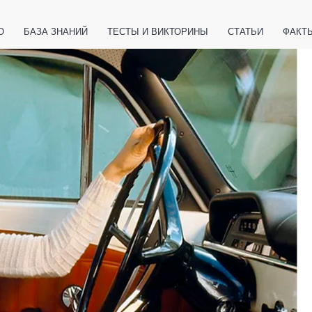
О
БАЗА ЗНАНИЙ
ТЕСТЫ И ВИКТОРИНЫ
СТАТЬИ
ФАКТ
ЕТЫ
ЖИВОТНЫЕ
ПОЛЕЗНО ЗНАТЬ
ЗАКОНОДАТЕЛЬСТВО
НОЛОГИИ