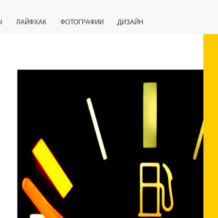
Ы
ЛАЙФХАК
ФОТОГРАФИИ
ДИЗАЙН
ВАЖНО ЗНАТЬ
СПОРТ
СМАРТФОНЫ
ПОЛЕЗНОЕ