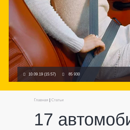
10.09.19 (15:57)
85 930
Главная
|
Статьи
17 автомоб