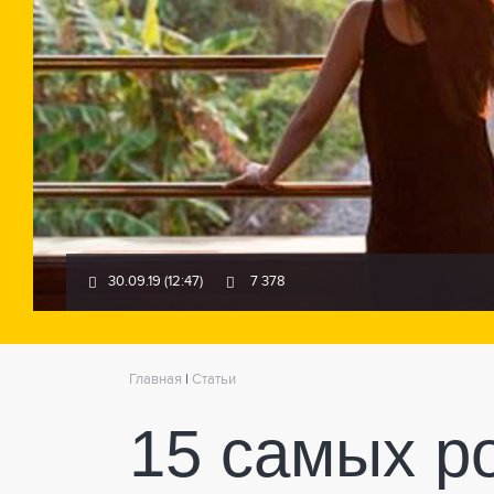
30.09.19 (12:47)
7 378
Главная
|
Статьи
15 самых р