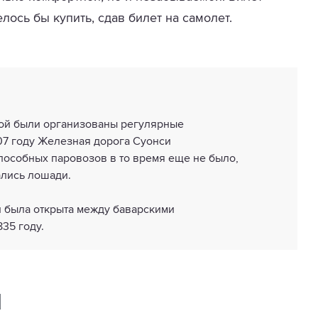
елось бы купить, сдав билет на самолет.
рой были организованы регулярные
807 году Железная дорога Суонси
способных паровозов в то время еще не было,
ались лошади.
 была открыта между баварскими
35 году.
d