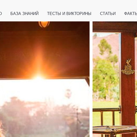
О
БАЗА ЗНАНИЙ
ТЕСТЫ И ВИКТОРИНЫ
СТАТЬИ
ФАКТ
ЕТЫ
ЖИВОТНЫЕ
ПОЛЕЗНО ЗНАТЬ
ЗАКОНОДАТЕЛЬСТВО
НОЛОГИИ