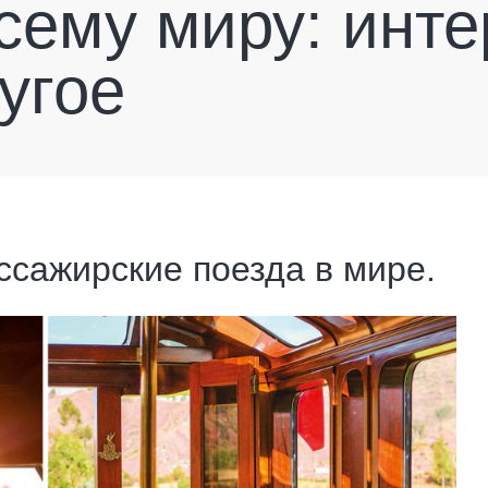
всему миру: инт
угое
сажирские поезда в мире.