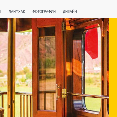
Ы
ЛАЙФХАК
ФОТОГРАФИИ
ДИЗАЙН
ВАЖНО ЗНАТЬ
СПОРТ
СМАРТФОНЫ
ПОЛЕЗНОЕ