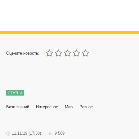
0
1
2
3
4
5
Оцените новость:
СТАТЬИ
База знаний
Интересное
Мир
Разное
11.11.19 (17:38)
9 509