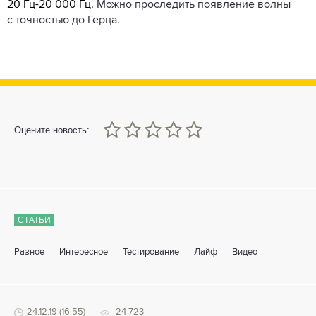
20 Гц-20 000 Гц.
Можно проследить появление волны
с точностью до Герца.
0
1
2
3
4
5
Оцените новость:
СТАТЬИ
Разное
Интересное
Тестирование
Лайф
Видео
24.12.19 (16:55)
24 723