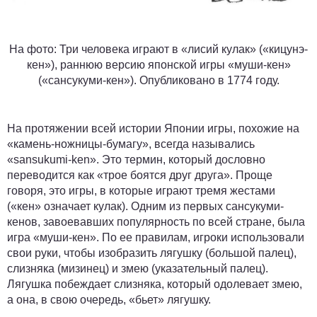
На фото: Три человека играют в «лисий кулак» («кицунэ-
кен»), раннюю версию японской игры «муши-кен»
(«сансукуми-кен»). Опубликовано в 1774 году.
На протяжении всей истории Японии игры, похожие на
«камень-ножницы-бумагу», всегда назывались
«sansukumi-ken». Это термин, который дословно
переводится как «трое боятся друг друга». Проще
говоря, это игры, в которые играют тремя жестами
(«кен» означает кулак). Одним из первых сансукуми-
кенов, завоевавших популярность по всей стране, была
игра «муши-кен». По ее правилам, игроки использовали
свои руки, чтобы изобразить лягушку (большой палец),
слизняка (мизинец) и змею (указательный палец).
Лягушка побеждает слизняка, который одолевает змею,
а она, в свою очередь, «бьет» лягушку.