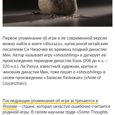
Первое упоминание об игре в ее современной версии
можно найти в книге «Wuzazu», написанной китайским
писателем Се Чжаочжи во времена поздней династии
Мин. Автор называет игру «shoushiling» и датирует ее
происхождение периодом династии Хань (206 до н.э. –
220 н.э.). Ли Рихуа, известный художник, критик и
чиновник династии Мин, тоже пишет о «shoushiling» в
своем произведении «Записки Люянжая» («Note of
Liuyanzhai»).
Последующие упоминания об игре встречаются в
Японии
– стране, которая зачастую ошибочно считается
родиной игры. В своем научном труде «Some Thoughts