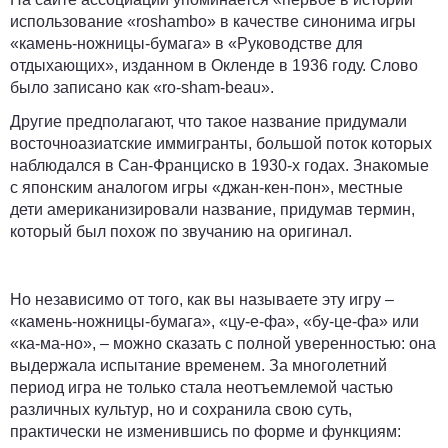
использование «roshambo» в качестве синонима игры
«камень-ножницы-бумага» в «Руководстве для
отдыхающих», изданном в Окленде в 1936 году. Слово
было записано как «ro-sham-beau».
Другие предполагают, что такое название придумали
восточноазиатские иммигранты, большой поток которых
наблюдался в Сан-Франциско в 1930-х годах. Знакомые
с японским аналогом игры «джан-кен-пон», местные
дети американизировали название, придумав термин,
который был похож по звучанию на оригинал.
Но независимо от того, как вы называете эту игру –
«камень-ножницы-бумага», «цу-е-фа», «бу-це-фа» или
«ка-ма-но», – можно сказать с полной уверенностью: она
выдержала испытание временем. За многолетний
период игра не только стала неотъемлемой частью
различных культур, но и сохранила свою суть,
практически не изменившись по форме и функциям: