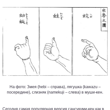
На фото: Змея (hebi – справа), лягушка (kawazu –
посередине), слизняк (namekuji – слева) в муши-кен.
Сегодня самая популярная версия сансукуми-кен как в