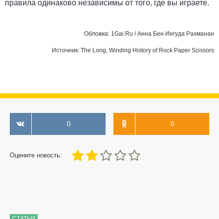
правила одинаково независимы от того, где вы играете.
Обложка: 1Gai.Ru /
Анна Бен Иегуда Рахманан
Источник:
The Long, Winding History of Rock Paper Scissors
0
0
40
1
2
3
4
5
Оцените новость:
СТАТЬИ