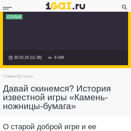
СТАТЬИ
30.03.20 (11:38)
9 249
Главная
|
Статьи
Давай скинемся? История
известной игры «Камень-
ножницы-бумага»
О старой доброй игре и ее