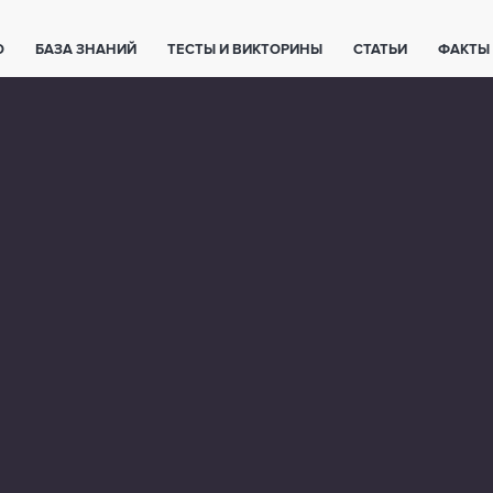
О
БАЗА ЗНАНИЙ
ТЕСТЫ И ВИКТОРИНЫ
СТАТЬИ
ФАКТЫ
ЕТЫ
ЖИВОТНЫЕ
ПОЛЕЗНО ЗНАТЬ
ЗАКОНОДАТЕЛЬСТВО
НОЛОГИИ