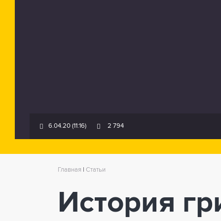
6.04.20 (11:16)
2 794
Главная
|
Статьи
История гр