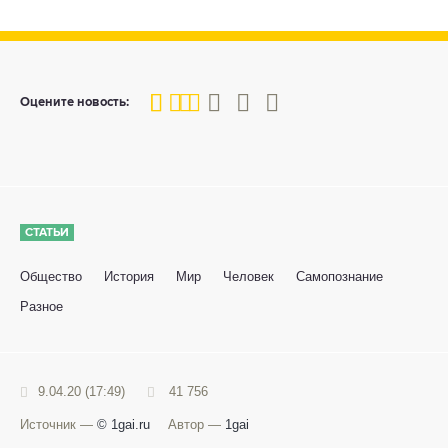
40
1
2
3
4
5
Оцените новость:
СТАТЬИ
Общество
История
Мир
Человек
Самопознание
Разное
9.04.20 (17:49)
41 756
Источник —
© 1gai.ru
Автор —
1gai