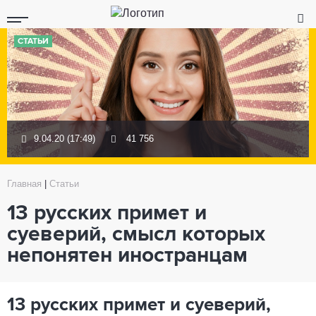
СТАТЬИ
9.04.20 (17:49)
41 756
Главная
|
Статьи
13 русских примет и
суеверий, смысл которых
непонятен иностранцам
13 русских примет и суеверий,