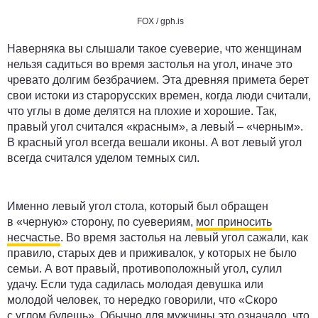
FOX / gph.is
Наверняка вы слышали такое суеверие, что женщинам
нельзя садиться во время застолья на угол, иначе это
чревато долгим безбрачием. Эта древняя примета берет
свои истоки из старорусских времен, когда люди считали,
что углы в доме делятся на плохие и хорошие. Так,
правый угол считался «красным», а левый – «черным».
В красный угол всегда вешали иконы. А вот левый угол
всегда считался уделом темных сил.
Именно левый угол стола, который был обращен
в «черную» сторону, по суевериям,
мог приносить
несчастье
. Во время застолья на левый угол сажали, как
правило, старых дев и приживалок, у которых не было
семьи. А вот правый, противоположный угол, сулил
удачу. Если туда садилась молодая девушка или
молодой человек, то нередко говорили, что «Скоро
с углом будешь». Обычно для мужчины это означало, что