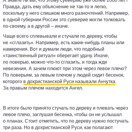
А знаете ли вы, что этому суеверию уже более 2000 лет?
Правда, дать ему объяснение не так-то и легко,
поскольку у него слишком много разночтений. Например,
в одной губернии России это суеверие могли толковать
по-своему, а в другой – иначе.
Чаще всего сплевывали и стучали по дереву, чтобы
не «сглазить». Например, есть какие-нибудь планы или
намерения. Вот и думали люди, что подобный
«таинственный ритуал» оберегает удачу. Иначе,
по поверью, можно что-то сглазить, и тогда жди
невезения. А зачем плюют при этом через левое плечо?
По поверьям, за левым плечом у людей сидит бесенок,
которого
в дохристианской Руси называли Анчутка
.
За правым плечом находится Ангел.
В итоге было принято стучать по дереву и плевать через
левое плечо, заглушая бесенка, чтобы он не услышал
о планах. Стоит отметить, что по дереву нужно постучать
три раза. Но в дохристианской Руси, как полагают