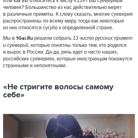
Или как вы относитесь к числу «13»? Вы суеверный
человек? Большинство из нас действительно верят
в различные приметы. К слову сказать, многие суеверия
распространены по всему миру, тогда как некоторые
из них относятся сугубо к определенной стране.
Мы в
решили собрать
13 чисто русских примет
1Gai.Ru
и суеверий
, которые понятны только тем, кто родился
и вырос в России. Да-да, речь идет о чисто наших,
российских суевериях, которые иностранцам покажутся
странными и непонятными.
«Не стригите волосы самому
себе»