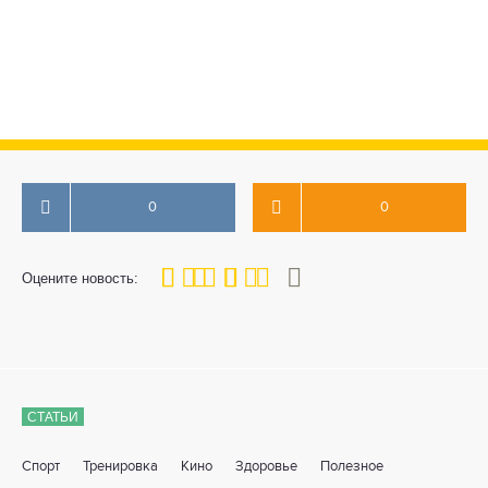
0
0
80
1
2
3
4
5
Оцените новость:
СТАТЬИ
Спорт
Тренировка
Кино
Здоровье
Полезное