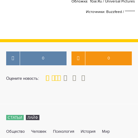
Обложка: 1Gai.Ru / Universal Pictures
Источники: Buzzfeed / ********
0
0
40
1
2
3
4
5
Оцените новость:
СТАТЬИ
ЛАЙФ
Общество
Человек
Психология
История
Мир