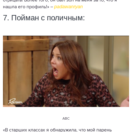
отрицать! Более того, он был зол на меня за то, что я
padawanryan
нашла его профиль!» –
7. Пойман с поличным:
ABC
«В старших классах я обнаружила, что мой парень