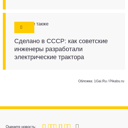
Смотрите также
Сделано в СССР: как советские
инженеры разработали
электрические трактора
Обложка: 1Gai.Ru /
Pikabu.ru
80
1
2
3
4
5
Оцените новость: