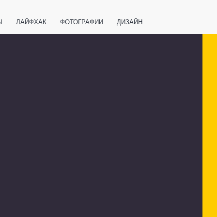
Ы
ЛАЙФХАК
ФОТОГРАФИИ
ДИЗАЙН
ВАЖНО ЗНАТЬ
СПОРТ
СМАРТФОНЫ
ПОЛЕЗНОЕ