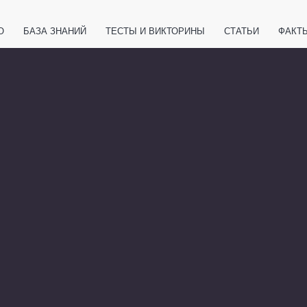
О
БАЗА ЗНАНИЙ
ТЕСТЫ И ВИКТОРИНЫ
СТАТЬИ
ФАКТ
ЕТЫ
ЖИВОТНЫЕ
ПОЛЕЗНО ЗНАТЬ
ЗАКОНОДАТЕЛЬСТВО
НОЛОГИИ