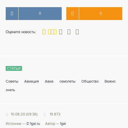
0
0
40
1
2
3
4
5
Оцените новость:
СТАТЬИ
Советы
Авиация
Авиа
самолеты
Общество
Важно
знать
10.08.20 (09:36)
19 873
Источник —
© 1gai.ru
Автор —
1gai