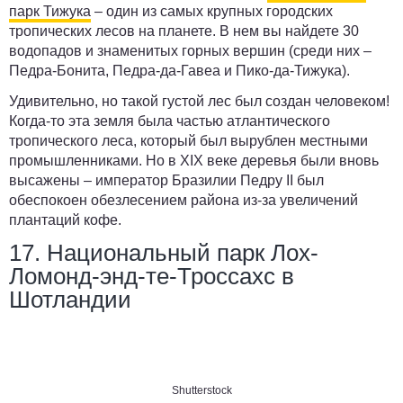
парк Тижука
– один из самых крупных городских
тропических лесов на планете. В нем вы найдете 30
водопадов и знаменитых горных вершин (среди них –
Педра-Бонита, Педра-да-Гавеа и Пико-да-Тижука).
Удивительно, но такой густой лес был создан человеком!
Когда-то эта земля была частью атлантического
тропического леса, который был вырублен местными
промышленниками. Но в XIX веке деревья были вновь
высажены – император Бразилии Педру II был
обеспокоен обезлесением района из-за увеличений
плантаций кофе.
17. Национальный парк Лох-
Ломонд-энд-те-Троссахс в
Шотландии
Shutterstock