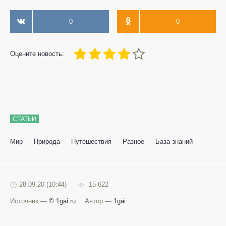
0
0
80
1
2
3
4
5
Оцените новость:
СТАТЬИ
Мир
Природа
Путешествия
Разное
База знаний
28.09.20 (10:44)
15 622
Источник —
© 1gai.ru
Автор —
1gai