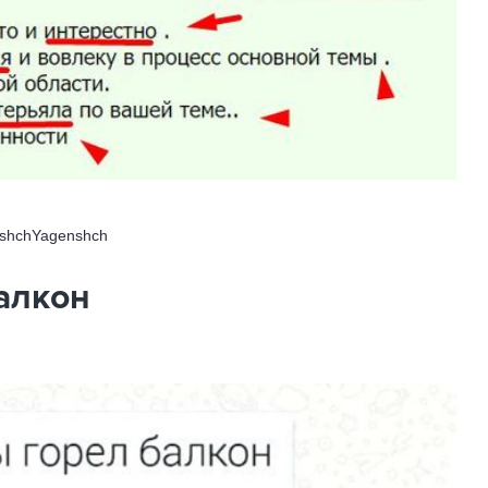
shchYagenshch
алкон