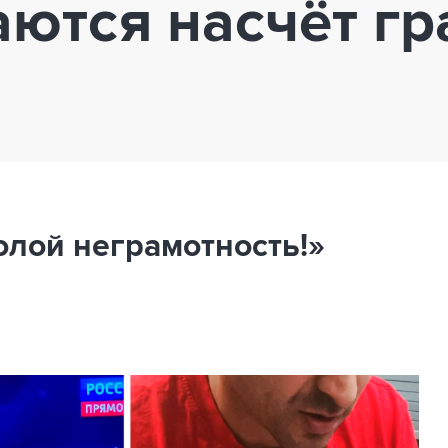
ются насчёт гр
олой неграмотность!»