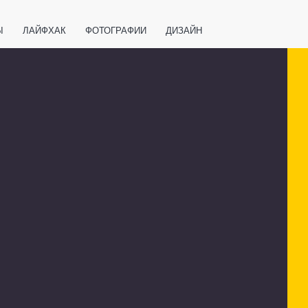
Ы
ЛАЙФХАК
ФОТОГРАФИИ
ДИЗАЙН
ВАЖНО ЗНАТЬ
СПОРТ
СМАРТФОНЫ
ПОЛЕЗНОЕ