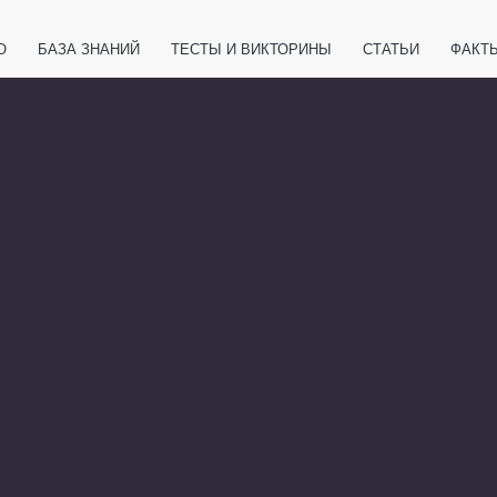
О
БАЗА ЗНАНИЙ
ТЕСТЫ И ВИКТОРИНЫ
СТАТЬИ
ФАКТ
ЕТЫ
ЖИВОТНЫЕ
ПОЛЕЗНО ЗНАТЬ
ЗАКОНОДАТЕЛЬСТВО
НОЛОГИИ