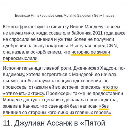
Equinoxe Films /
youtube.com
, Mujahid Safodien / Getty Images
Южноафриканскую активистку Винни Манделу совсем
не впечатлило, когда создатели байопика 2011 года даже
не спросили ее мнения и уж тем более не получили
одобрения на выпуск картины. Выступая перед CNN,
она назвала оскорблением, что
историю ее жизни
переосмыслили
.
Исполнительница главной роли, Дженнифер Хадсон, по-
видимому, хотела встретиться с Манделой до начала
съемок, чтобы получить порцию вдохновения, но
продюсеры отказали ей во встрече, опасаясь,
что это
«отвлечет» актрису
. Продюсеры также не предоставили
Манделе доступ к сценарию до начала производства,
заявив в Каннах, что сценарий был написан
«без
влияния со стороны кого-либо из главных героев»
.
11. Джулиан Ассанж в «Пятой