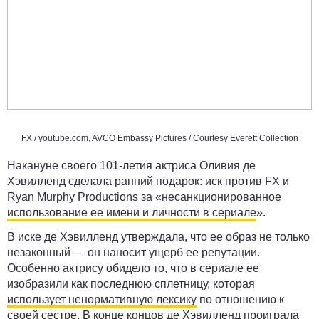
FX /
youtube.com
, AVCO Embassy Pictures / Courtesy Everett Collection
Накануне своего 101-летия актриса Оливия де
Хэвилленд сделала ранний подарок: иск против FX и
Ryan Murphy Productions за «несанкционированное
использование ее имени и личности в сериале
».
В иске де Хэвилленд утверждала, что ее образ не только
незаконный — он наносит ущерб ее репутации.
Особенно актрису обидело то, что в сериале ее
изобразили как последнюю сплетницу, которая
использует ненормативную лексику
по отношению к
своей сестре. В конце концов де Хэвилленд
проиграла