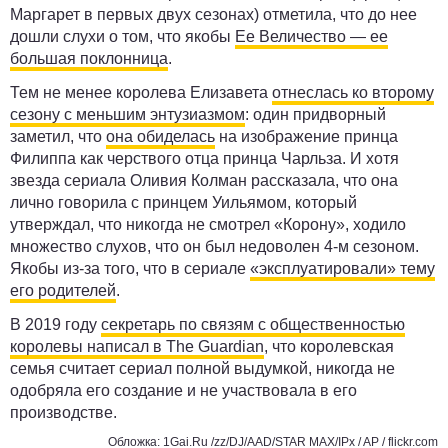
Маргарет в первых двух сезонах) отметила, что до нее
дошли слухи о том, что якобы
Ее Величество — ее
большая поклонница
.
Тем не менее королева Елизавета
отнеслась ко второму
сезону с меньшим энтузиазмом
: один придворный
заметил, что
она обиделась
на изображение принца
Филиппа как черствого отца принца Чарльза. И хотя
звезда сериала Оливия Колман рассказала, что она
лично говорила с принцем Уильямом, который
утверждал, что никогда не смотрел «Корону», ходило
множество слухов, что он был недоволен 4-м сезоном.
Якобы из-за того, что в сериале
«эксплуатировали» тему
его родителей
.
В 2019 году
секретарь по связям с общественностью
королевы написал в The Guardian
, что королевская
семья считает сериал полной выдумкой, никогда не
одобряла его создание и не участвовала в его
производстве.
Обложка: 1Gai.Ru /zz/DJ/AAD/STAR MAX/IPx / AP / flickr.com