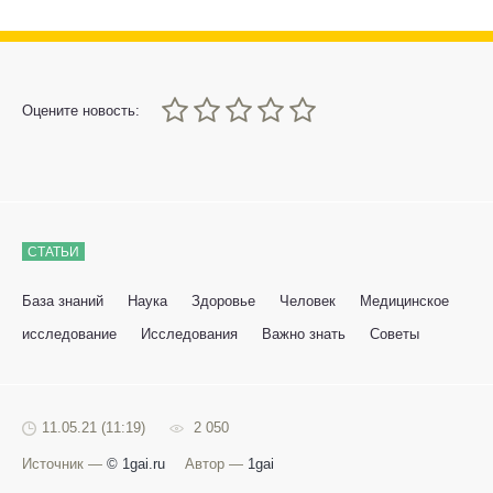
0
1
2
3
4
5
Оцените новость:
СТАТЬИ
База знаний
Наука
Здоровье
Человек
Медицинское
исследование
Исследования
Важно знать
Советы
11.05.21 (11:19)
2 050
Источник —
© 1gai.ru
Автор —
1gai