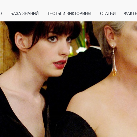
О
БАЗА ЗНАНИЙ
ТЕСТЫ И ВИКТОРИНЫ
СТАТЬИ
ФАКТ
ЕТЫ
ЖИВОТНЫЕ
ПОЛЕЗНО ЗНАТЬ
ЗАКОНОДАТЕЛЬСТВО
НОЛОГИИ