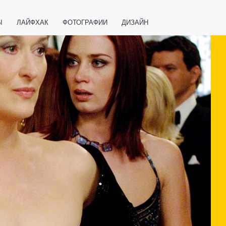
Ы
ЛАЙФХАК
ФОТОГРАФИИ
ДИЗАЙН
ВАЖНО ЗНАТЬ
СПОРТ
СМАРТФОНЫ
ПОЛЕЗНОЕ