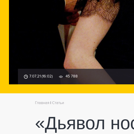
7.07.21 (16:02)
45 788
Главная
|
Статьи
«Дьявол нос