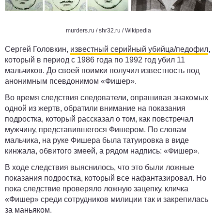
murders.ru /
shr32.ru
/ Wikipedia
Сергей Головкин,
известный серийный убийца/педофил
,
который в период с 1986 года по 1992 год убил 11
мальчиков. До своей поимки получил известность под
анонимным псевдонимом «Фишер».
Во время следствия следователи, опрашивая знакомых
одной из жертв, обратили внимание на показания
подростка, который рассказал о том, как повстречал
мужчину, представившегося Фишером. По словам
мальчика, на руке Фишера была татуировка в виде
кинжала, обвитого змеей, а рядом надпись: «Фишер».
В ходе следствия выяснилось, что это были ложные
показания подростка, который все нафантазировал. Но
пока следствие проверяло ложную зацепку, кличка
«Фишер» среди сотрудников милиции так и закрепилась
за маньяком.