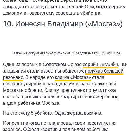
более года. После ареста Берковиц заявил, что
лабрадор его соседа, которого звали Сэм, был одержим
демоном и говорил ему совершать убийства.
10. Ионесян Владимир («Мосгаз»)
Кадры из документального фильма "Следствие вели..." /
YouTube
Один из первых в Советском Союзе
серийных убийц
, чьи
злодеяния стали известны обществу,
получив большой
резонанс
. В народе его
кличка «Мосгаз»
стала
сверхпопулярной и наводила ужас на всех жителей
Москвы и области. Кличку преступник получил из-за
способа проникновения в квартиры своих жертв под
видом работника Мосгаза.
На его счету 5 убийств. Одна жертва выжила.
Ионесян никогда не планировал свои преступления
заранее. Обходя квартиры под видом работника