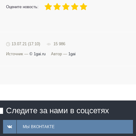
100
1
2
3
4
5
Оцените новость:
13.07.21 (17:10)
15 986
Источник —
© 1gai.ru
Автор —
1gai
Следите за нами в соцсетях
МЫ ВКОНТАКТЕ