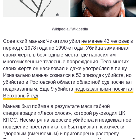
Wikipedia / Wikipedia
Советский маньяк Чикатило убил
не менее 43 человек
в
период с 1978 года по 1990-е годы. Убийца заманивал
своих жертв в безлюдные места, где наносил им
многочисленные телесные повреждения. Тела многих
своих жертв он насиловал и даже употреблял в пищу.
Изначально маньяк сознался в 53 эпизодах убийств, но
убийство в Ростовской области областной суд посчитал
недоказанным. Еще 9 убийств
недоказанными посчитал
Верховный суд
.
Маньяк был пойман в результате масштабной
спецоперации «Лесополоса», которой руководил ЦК
КПСС. Несмотря на зверские убийства и неадекватное
поведение преступника, он был признан психически
здоровым (вменяемым) и приговорен к расстрелу.