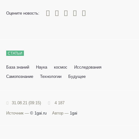
0
1
2
3
4
5
Оцените новость:
СТАТЬИ
База знаний
Наука
космос
Исследования
Самопознание
Технологии
Будущее
31.08.21 (09:15)
4 187
Источник —
© 1gai.ru
Автор —
1gai