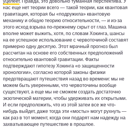
уцелеет
. Правда, это довольно туманная перспектива. У
нас еще нет теории всего — такой теории, как квантовая
гравитация, которая бы «подружила» квантовую
механику и общую теорию относительности, — и из-за
этого исход взрыва по-прежнему скрыт от глаз. Машина
вполне может выжить, хотя, по словам Хокинга, шансы
на ее успешное использование с червоточиной составят
примерно одну десятую. Этот мрачный прогноз был
рассчитан на основе его собственных предположений
относительно квантовой гравитации. Факты
подтверждают гипотезу Хокинга «о защищенности
хронологии», согласно которой законы физики
предотвращают путешествия назад во времени: мы не
можем быть уверенными, что червоточины вообще
существуют, а еще мы не сможем создать достаточно
экзотической материи, чтобы удерживать их открытыми.
И если предположить, что из этой затеи все же что-
нибудь выйдет, даже тогда эти «мосты» могут рухнуть —
как раз в тот момент, когда они подарят нам надежду на
захватывающее путешествие в прошлое.