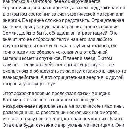
Как только в квантовой пене обнаруживается
червоточина, она расширяется, а затем поддерживается
в открытом состоянии за счет экзотической материи или
энергии. Ее крайне сложно представить. Отрицательная
материя, присутствующая на ранних этапах создания
Земли, должно быть, обладала антигравитацией. Это
значит, что ее отбросило телом нашего или любого
другого мира, и она «уплыла» в глубины космоса, где
точно таким же образом ускользнула от обычной
материи комет и спутников. Планет и звезд. В этом
случае — если она действительно существует — ее
очень сложно обнаружить из-за отсутствия хоть какого-то
взаимодействия. А вот отрицательная энергия, с другой
стороны, уже существует.
Этот эффект впервые предсказал физик Хендрик
Казимир. Согласно его предположению, две
незаряженные параллельные металлические пластины,
размещенные на расстоянии нескольких нанометров,
испытают силу притяжения, которая немного их сблизит.
Эта сила будет связана с виртуальными частицами. Они