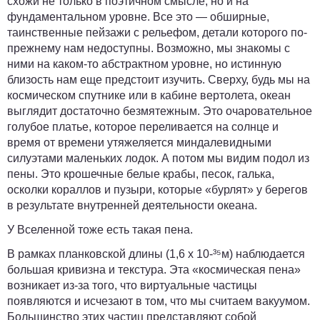
схожи не только в поэтичном смысле, но и на
фундаментальном уровне. Все это — обширные,
таинственные пейзажи с рельефом, детали которого по-
прежнему нам недоступны. Возможно, мы знакомы с
ними на каком-то абстрактном уровне, но истинную
близость нам еще предстоит изучить. Сверху, будь мы на
космическом спутнике или в кабине вертолета, океан
выглядит достаточно безмятежным. Это очаровательное
голубое платье, которое переливается на солнце и
время от времени утяжеляется миндалевидными
силуэтами маленьких лодок. А потом мы видим подол из
пены. Это крошечные белые крабы, песок, галька,
осколки кораллов и пузыри, которые «бурлят» у берегов
в результате внутренней деятельности океана.
У Вселенной тоже есть такая пена.
В рамках планковской длины (1,6 х 10-³⁵м) наблюдается
большая кривизна и текстура. Эта «космическая пена»
возникает из-за того, что виртуальные частицы
появляются и исчезают в том, что мы считаем вакуумом.
Большинство этих частиц представляют собой