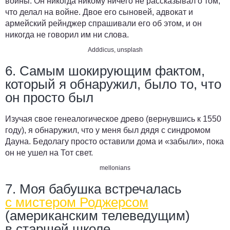
войны. Он никогда никому ничего не рассказывал о том,
что делал на войне. Двое его сыновей, адвокат и
армейский рейнджер спрашивали его об этом, и он
никогда не говорил им ни слова.
Adddicus
,
unsplash
6. Самым шокирующим фактом,
который я обнаружил, было то, что
он просто был
Изучая свое генеалогическое древо (вернувшись к 1550
году), я обнаружил, что у меня был дядя с синдромом
Дауна. Бедолагу просто оставили дома и «забыли», пока
он не ушел на Тот свет.
mellonians
7. Моя бабушка встречалась
с мистером Роджерсом
(американским телеведущим)
в старшей школе