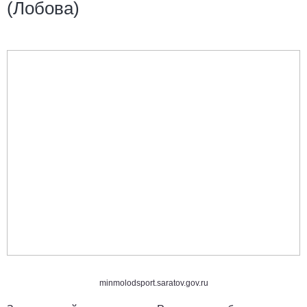
(Лобова)
minmolodsport.saratov.gov.ru