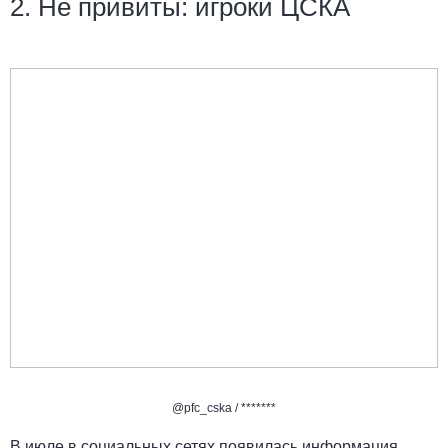
2. Не привиты: игроки ЦСКА
@pfc_cska /
*******
В июле в социальных сетях появилась информация