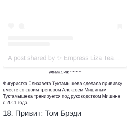
A post shared by ✨ Empress Liza Team (@team.tuktik)
@team.tuktik /
*******
Фигуристка Елизавета Туктамышева сделала прививку
вместе со своим тренером Алексеем Мишиным.
Туктамышева тренируется под руководством Мишина
с 2011 года.
18. Привит: Том Брэди