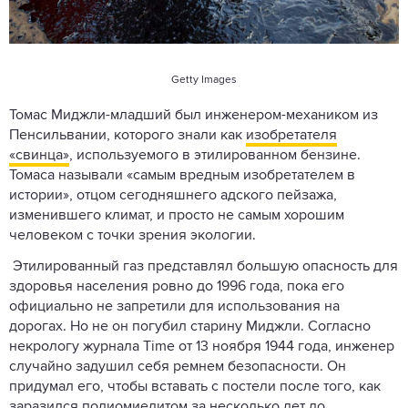
Getty Images
Томас Миджли-младший был инженером-механиком из
Пенсильвании, которого знали как
изобретателя
«свинца»
, используемого в этилированном бензине.
Томаса называли «самым вредным изобретателем в
истории», отцом сегодняшнего адского пейзажа,
изменившего климат, и просто не самым хорошим
человеком с точки зрения экологии.
Этилированный газ представлял большую опасность для
здоровья населения ровно до 1996 года, пока его
официально не запретили для использования на
дорогах. Но не он погубил старину Миджли. Согласно
некрологу журнала Time от 13 ноября 1944 года, инженер
случайно задушил себя ремнем безопасности. Он
придумал его, чтобы вставать с постели после того, как
заразился полиомиелитом за несколько лет до