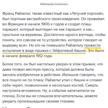
Wikimedia Commons
Франц Райхельт, также известный как «Летучий портной»,
был портным австрийского происхождения. Он проживал
во Франции в начале 1900-х годов и создал плащ-
парашют, который выглядел не как парашют, а как...
простыня на веревках. Достаточно одного взгляда, чтобы
понять: это совсем не то устройство, которое говорит «я
выдержу все». Но это не помешало Райхельту
провести
испытание в виде прыжка с Эйфелевой башни
. Это было
в начале февраля 1912 года.
Более того, он был настолько уверен в этом прыжке, что
даже позвал местную прессу, которая должна была
заснять изобретение в действии. Излишне говорить, что
все пошло не по плану: Райхельт упал с башни и сломал
себе череп, позвоночник и несколько костей. Смерть
наступила мгновенно. Ну, а событие запечатлели на
пленку. Если вы не слишком впечатлительны, можете
увидеть произошедшее своими глазами.