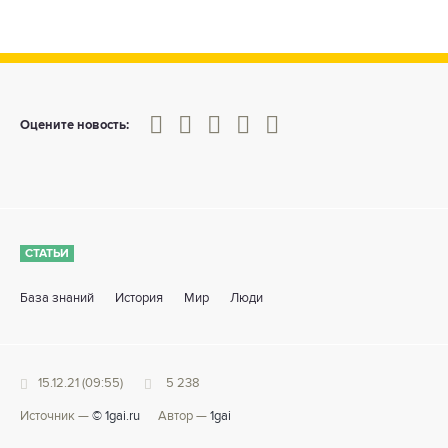
0
1
2
3
4
5
Оцените новость:
СТАТЬИ
База знаний
История
Мир
Люди
15.12.21 (09:55)
5 238
Источник —
© 1gai.ru
Автор —
1gai